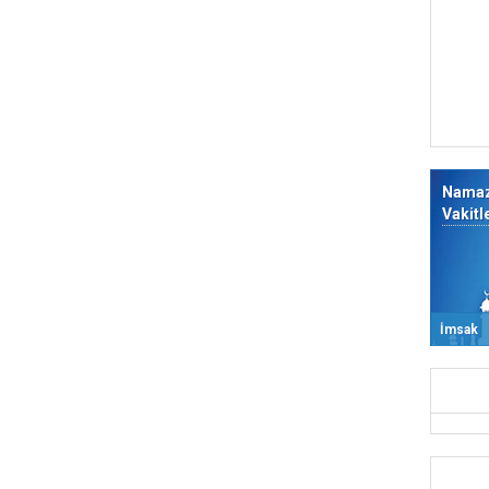
Nama
Vakitl
İmsak