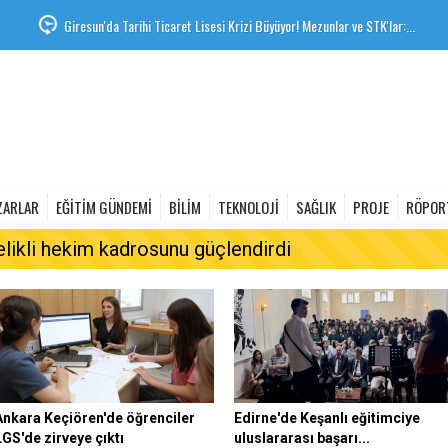
Giresun'da Tarihi Ticaret Lisesi Krizi Büyüyor! Mezunlar ve STK'lar:...
ZARLAR
EĞİTİM GÜNDEMİ
BİLİM
TEKNOLOJİ
SAĞLIK
PROJE
RÖPOR
elikli hekim kadrosunu güçlendirdi
Ankara Keçiören'de öğrenciler
Edirne'de Keşanlı eğitimciye
LGS'de zirveye çıktı
uluslararası başarı...