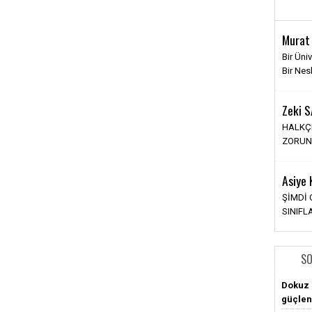
Gizem
Murat
İlişkile
Bir Üni
Şimdiki
Bir Nes
Bambaş
Zeki 
İlkay
HALKÇI
YENİ 
ZORUN
Asiye
Pınar 
ŞİMDİ
Sosyal
SINIF
SO
Dokuz 
güçlen