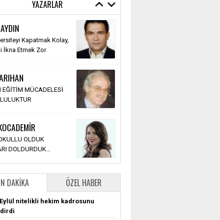
YAZARLAR
 GÖKER
 AYDIN
r Üzerine Tavsiyeler;
versiteyi Kapatmak Kolay,
 Aklım Olsaydı…
li İkna Etmek Zor
ka Olurdu.
SARIHAN
 Kumtepe
 EĞİTİM MÜCADELESİ
BAKANDAN BEKLENTİLER
LULUKTUR
 KOCADEMİR
Holt
 OKULLU OLDUK
 Hayata Dönmenin 7 Yolu
LARI DOLDURDUK…
N DAKIKA
ÖZEL HABER
Eylül nitelikli hekim kadrosunu
dirdi