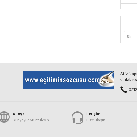
Silivrikap
2 Blok Ka
0212 
Künye
İletişim
Künyeyi görüntüleyin.
Bize ulaşın.