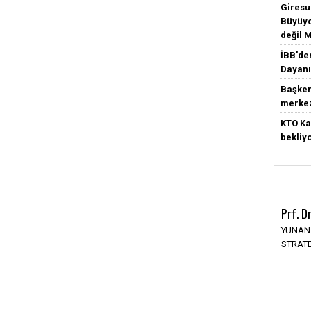
Giresun
Büyüyo
değil 
İBB'de
Dayanı
Başken
merke
KTO Ka
bekliy
Prf. D
YUNAN
STRATE