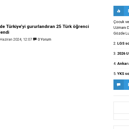
Çocuk ve 
de Türkiye’yi gururlandıran 25 Türk öğrenci
Uzmanı Dr
lendi
Gözde Luş
Haziran 2024, 12:07
0 Yorum
2.
LGS so
3.
2026 U
4.
Ankara
5.
YKS so