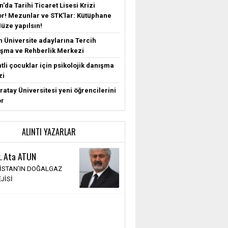
'da Tarihi Ticaret Lisesi Krizi
r! Mezunlar ve STK'lar: Kütüphane
Müze yapılsın!
n Üniversite adaylarına Tercih
şma ve Rehberlik Merkezi
tli çocuklar için psikolojik danışma
zi
ratay Üniversitesi yeni öğrencilerini
or
ALINTI YAZARLAR
r. Ata ATUN
İSTAN’IN DOĞALGAZ
JİSİ