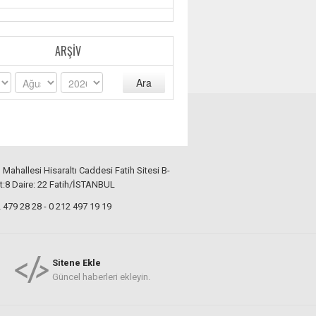
ARŞIV
Ara
ı Mahallesi Hisaraltı Caddesi Fatih Sitesi B-
t:8 Daire: 22 Fatih/İSTANBUL
479 28 28 - 0 212 497 19 19
Sitene Ekle
Güncel haberleri ekleyin.