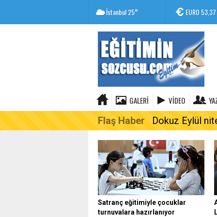
İstanbul
25°
EURO
53,37
GALERI
VIDEO
YA
Flaş Haber
Dokuz Eylül nit
Satranç eğitimiyle çocuklar
turnuvalara hazırlanıyor