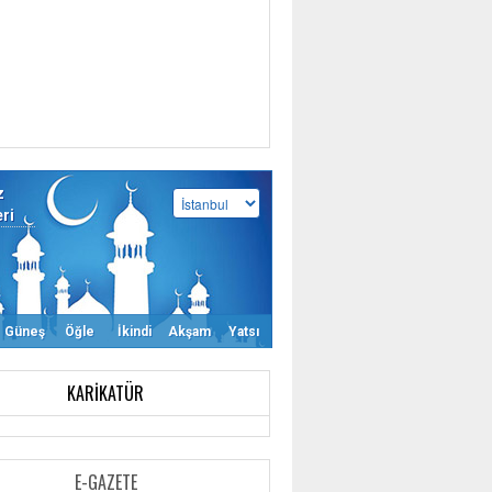
z
eri
Güneş
Öğle
İkindi
Akşam
Yatsı
KARIKATÜR
E-GAZETE