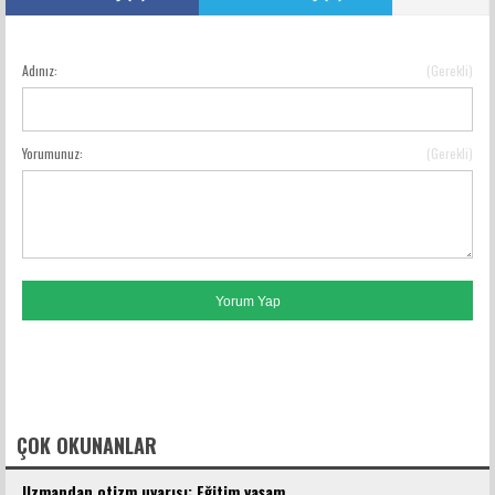
Adınız:
(Gerekli)
YORUM GÖNDER
Yorumunuz:
(Gerekli)
FACEBOOK YORUMLARI
ÇOK OKUNANLAR
Uzmandan otizm uyarısı: Eğitim yaşam...