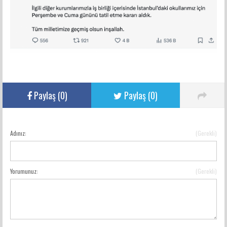
Paylaş (
0
)
Paylaş (
0
)
Adınız:
(Gerekli)
YORUM GÖNDER
Yorumunuz:
(Gerekli)