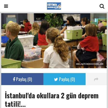
Paylaş (
0
)
Paylaş (
0
)
İstanbul'da okullara 2 gün deprem
tatili!...