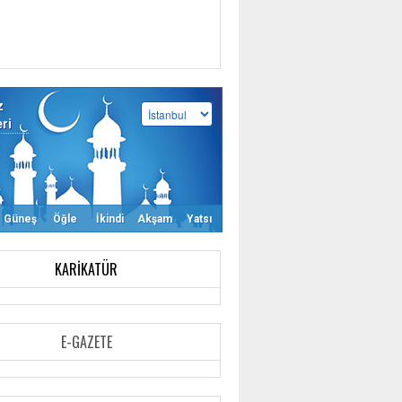
z
eri
Güneş
Öğle
İkindi
Akşam
Yatsı
KARIKATÜR
E-GAZETE