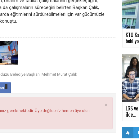
onarım ve tadilat çalışmalarının gerçekleştiğini,
da çalışmaların süreceğini belirten Başkan Çalık,
larda eğitimlerini sürdürebilmeleri için var gücümüzle
 konuştu.
KTO Kar
bekliyo
kdüzü Belediye Başkanı Mehmet Murat Çalık
arı
×
LGS ve 
anız gerekmektedir. Üye değilseniz hemen üye olun.
ilde...