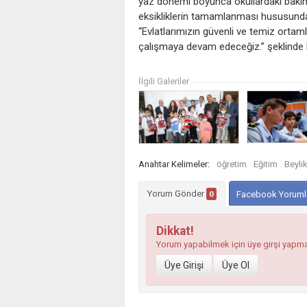
yaz dönemi boyunca okullardaki bakım, 
eksikliklerin tamamlanması hususunda 
“Evlatlarımızın güvenli ve temiz ortam
çalışmaya devam edeceğiz.” şeklinde
İlgili Galeriler
Anahtar Kelimeler:
öğretim
Eğitim
Beyli
Yorum Gönder
0
Facebook Yoruml
Dikkat!
Yorum yapabilmek için üye girşi yapm
Üye Girişi
Üye Ol