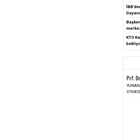
İBB'de
Dayanı
Başken
merke
KTO Ka
bekliy
Prf. D
YUNAN
STRATE