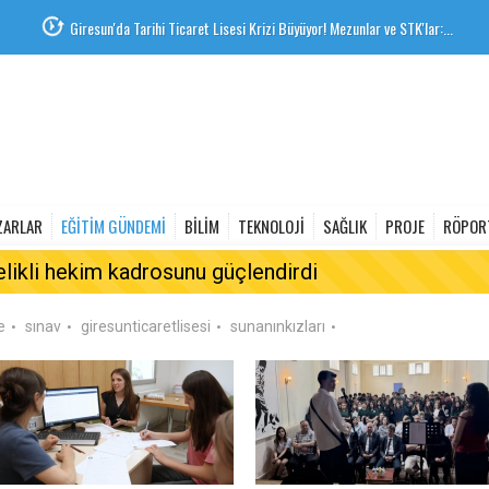
Giresun'da Tarihi Ticaret Lisesi Krizi Büyüyor! Mezunlar ve STK'lar:...
ZARLAR
EĞİTİM GÜNDEMİ
BİLİM
TEKNOLOJİ
SAĞLIK
PROJE
RÖPOR
elikli hekim kadrosunu güçlendirdi
e
sınav
giresunticaretlisesi
sunanınkızları
•
•
•
•