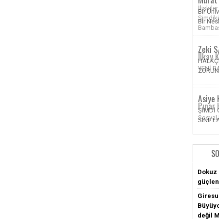
İlişkile
Şimdiki
Bambaş
İlkay
YENİ 
Pınar 
Sosyal
SO
Dokuz 
güçlen
Giresun
Büyüyo
değil 