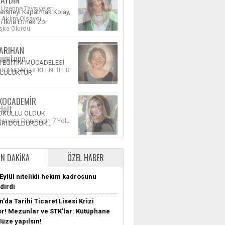
r Üzerine Tavsiyeler;
 Aklım Olsaydı…
ka Olurdu.
 Kumtepe
BAKANDAN BEKLENTİLER
Holt
 Hayata Dönmenin 7 Yolu
N DAKIKA
ÖZEL HABER
Eylül nitelikli hekim kadrosunu
dirdi
'da Tarihi Ticaret Lisesi Krizi
r! Mezunlar ve STK'lar: Kütüphane
Müze yapılsın!