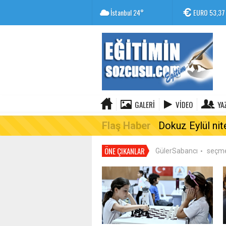
İstanbul
24°
EURO
53,37
GALERI
VIDEO
YA
Flaş Haber
Dokuz Eylül nit
ÖNE ÇIKANLAR
GülerSabancı
seçm
•