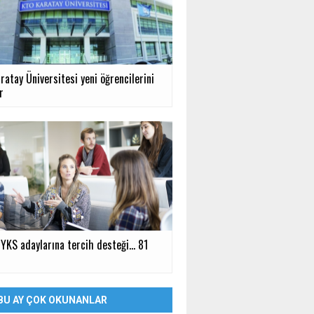
atay Üniversitesi yeni öğrencilerini
r
YKS adaylarına tercih desteği... 81
BU AY ÇOK OKUNANLAR