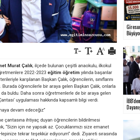
Giresun
Büyüyor
et Murat Çalık
, ilçede bulunan çeşitli anaokulu, ilkokul
 öğretmenlere 2022-2023
eğitim
öğretim
yılında başarılar
erileriyle karşılanan Başkan Çalık, öğrencilerin, sınıflarını
. Burada öğrencilerle bir araya gelen Başkan Çalık, onlarla
ı da buldu. Daha sonra öğretmenlerle de bir araya gelen
ntası’ uygulaması hakkında kapsamlı bilgi verdi.
İBB'den
Dayanı
ışmaya devam edeceğiz”
 çantasına ihtiyaç duyan öğrencilerin bildirilmesi
, “Sizin için ne yapsak az. Çocuklarımızı size emanet
 Hepinize tekrar teşekkür ediyorum” dedi. Ziyareti sırasında