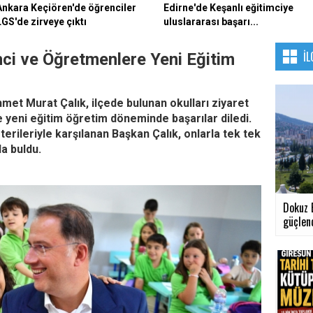
Ankara Keçiören'de öğrenciler
Edirne'de Keşanlı eğitimciye
LGS'de zirveye çıktı
uluslararası başarı...
İL
nci ve Öğretmenlere Yeni Eğitim
et Murat Çalık, ilçede bulunan okulları ziyaret
yeni eğitim öğretim döneminde başarılar diledi.
erileriyle karşılanan Başkan Çalık, onlarla tek tek
a buldu.
Dokuz E
güçlen