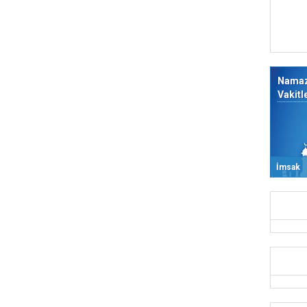
Nama
Vakitl
İmsak