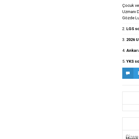
Çocuk ve 
Uzmanı Dr
Gözde Luş
2.
LGS so
3.
2026 U
4.
Ankara
5.
YKS so
Gizem