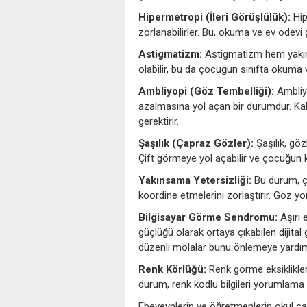
Hipermetropi (İleri Görüşlülük):
Hip
zorlanabilirler. Bu, okuma ve ev ödevi 
Astigmatizm:
Astigmatizm hem yakın
olabilir, bu da çocuğun sınıfta okuma 
Ambliyopi (Göz Tembelliği):
Ambliy
azalmasına yol açan bir durumdur. Kal
gerektirir.
Şaşılık (Çapraz Gözler):
Şaşılık, göz
Çift görmeye yol açabilir ve çocuğun 
Yakınsama Yetersizliği:
Bu durum, ço
koordine etmelerini zorlaştırır. Göz y
Bilgisayar Görme Sendromu:
Aşırı 
güçlüğü olarak ortaya çıkabilen dijita
düzenli molalar bunu önlemeye yardımc
Renk Körlüğü:
Renk görme eksiklikleri,
durum, renk kodlu bilgileri yorumlama be
Ebeveynlerin ve öğretmenlerin okul ça