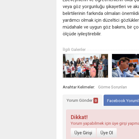
veya göz yorgunluğu şikayetleri ve a
belirtilerinin farkında olmaları önemli
yardımcı olmak için düzeltici gözlükle
müdahale ve uygun göz bakımı, bir ço
ölçüde iyileştirebilir.
İlgili Galeriler
Anahtar Kelimeler:
Görme Sorunları
Yorum Gönder
0
Facebook Yoruml
Dikkat!
Yorum yapabilmek için üye girşi yapm
Üye Girişi
Üye Ol