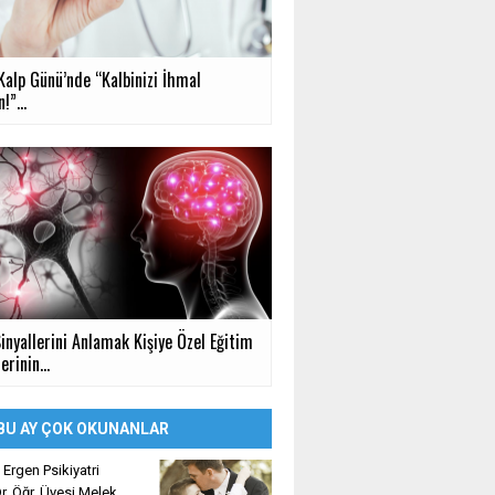
Kalp Günü’nde “Kalbinizi İhmal
!”...
inyallerini Anlamak Kişiye Özel Eğitim
rinin...
BU AY ÇOK OKUNANLAR
Ergen Psikiyatri
. Öğr. Üyesi Melek