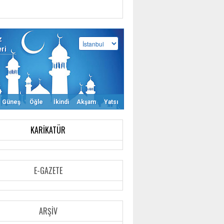
z
eri
Güneş
Öğle
İkindi
Akşam
Yatsı
KARIKATÜR
E-GAZETE
ARŞIV