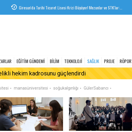
Giresun'da Tarihi Ticaret Lisesi Krizi Büyüyor! Mezunlar ve STK'lar:...
,23
İBB'den Üniversite adaylarına Tercih Dayanışma ve Rehberlik...
ZARLAR
EĞİTİM GÜNDEMİ
BİLİM
TEKNOLOJİ
SAĞLIK
PROJE
RÖPOR
elikli hekim kadrosunu güçlendirdi
itesi
manasüniversitesi
soğukalgınlığı
GülerSabancı
•
•
•
•