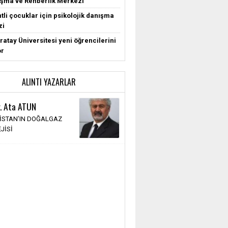
şma ve Rehberlik Merkezi
tli çocuklar için psikolojik danışma
zi
ratay Üniversitesi yeni öğrencilerini
or
ALINTI YAZARLAR
r. Ata ATUN
İSTAN’IN DOĞALGAZ
JİSİ