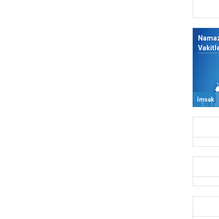
Nama
Vakitl
İmsak