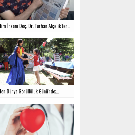
lim İnsanı Doç. Dr. Turhan Alçelik'ten...
en Dünya Gönüllülük Günü'nde;...