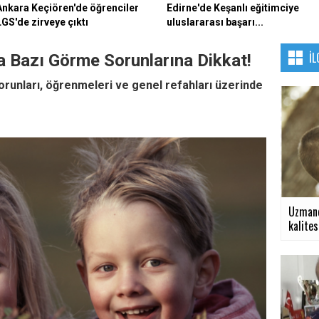
Ankara Keçiören'de öğrenciler
Edirne'de Keşanlı eğitimciye
LGS'de zirveye çıktı
uluslararası başarı...
İL
a Bazı Görme Sorunlarına Dikkat!
runları, öğrenmeleri ve genel refahları üzerinde
Uzmand
kalitesi