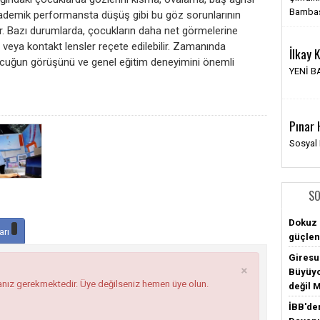
Bambaş
kademik performansta düşüş gibi bu göz sorunlarının
dir. Bazı durumlarda, çocukların daha net görmelerine
r veya kontakt lensler reçete edilebilir. Zamanında
İlkay
cuğun görüşünü ve genel eğitim deneyimini önemli
YENİ 
Pınar 
Sosyal
SO
Dokuz 
arı
güçlen
Giresun
×
Büyüyo
anız gerekmektedir. Üye değilseniz hemen üye olun.
değil 
İBB'de