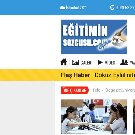
EURO
53,37
İstanbul
28°
ALTIN
6.856
GALERI
VIDEO
YA
Flaş Haber
Dokuz Eylül nit
ÖNE ÇIKANLAR
felç
BoğaziçiÜnivers
•