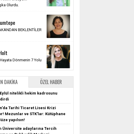
ka Olurdu.
 Kumtepe
BAKANDAN BEKLENTİLER
Holt
 Hayata Dönmenin 7 Yolu
N DAKIKA
ÖZEL HABER
Eylül nitelikli hekim kadrosunu
dirdi
'da Tarihi Ticaret Lisesi Krizi
r! Mezunlar ve STK'lar: Kütüphane
Müze yapılsın!
n Üniversite adaylarına Tercih