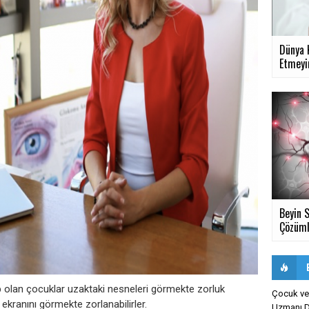
Dünya 
Etmeyin
Beyin S
Çözümle
olan çocuklar uzaktaki nesneleri görmekte zorluk
Çocuk ve 
r ekranını görmekte zorlanabilirler.
Uzmanı Dr