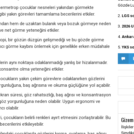
Gözde Luş
ermetrop çocuklar nesneleri yakından görmekte
gibi yakın görevleri tamamlama becerilerini etkiler.
2.
LGS so
dan hem de uzaktan bulanık veya bozuk görmeye neden
3.
2026 U
ve net görme yeteneğini etkiler.
4.
Ankara
opi, bir gözün düzgün gelişmediği ve bu gözde görme
ıcı görme kaybını önlemek için genellikle erken müdahale
5.
YKS so
lerin aynı noktaya odaklanmadığı yanlış bir hizalanmadır.
konsantre olma yeteneğini etkiler.
cukların yakın çekim görevlere odaklanırken gözlerini
orgunluğuna, baş ağrısına ve okuma güçlüğüne yol açabilir.
ekran süresi, göz rahatsızlığı, baş ağrısı ve konsantrasyon
l göz yorgunluğuna neden olabilir. Uygun ergonomi ve
ı olabilir.
 çocukların belirli renkleri ayırt etmesini zorlaştırabilir. Bu
Gizem
cerilerini etkileyebilir.
İlişkile
Şimdiki
ğındaki çocuklarda gözlerini kısma, ovalama, baş ağrısı