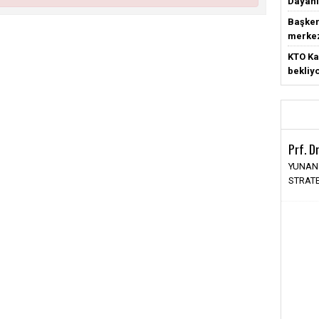
Dayanı
Başken
merke
KTO Ka
bekliy
Prf. D
YUNAN
STRATE