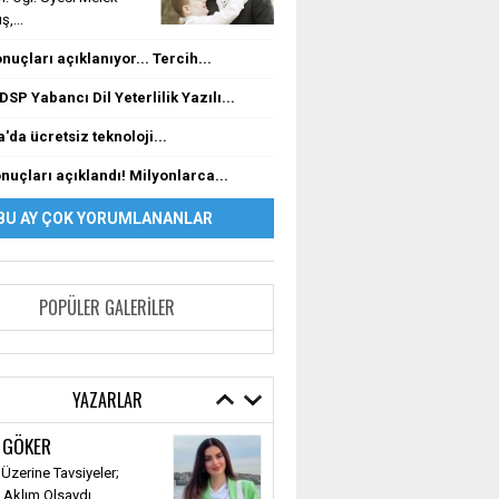
,...
nuçları açıklanıyor... Tercih...
DSP Yabancı Dil Yeterlilik Yazılı...
'da ücretsiz teknoloji...
nuçları açıklandı! Milyonlarca...
BU AY ÇOK YORUMLANANLAR
POPÜLER GALERILER
YAZARLAR
 GÖKER
r Üzerine Tavsiyeler;
 Aklım Olsaydı…