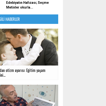
Edebiyatın Hafızası; Seçme
Metinler okurla...
GILI HABERLER
an otizm uyarısı: Eğitim yaşam
ni...