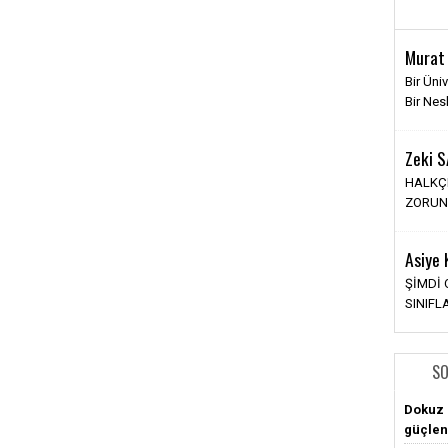
Gizem
Murat
İlişkile
Bir Üni
Şimdiki
Bir Nes
Bambaş
Zeki 
İlkay
HALKÇI
YENİ 
ZORUN
Asiye
Pınar 
ŞİMDİ
Sosyal
SINIF
SO
Dokuz 
güçlen