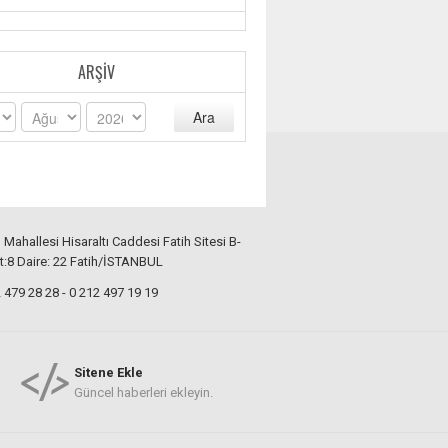
ARŞIV
Ara
ı Mahallesi Hisaraltı Caddesi Fatih Sitesi B-
t:8 Daire: 22 Fatih/İSTANBUL
479 28 28 - 0 212 497 19 19
Sitene Ekle
Güncel haberleri ekleyin.