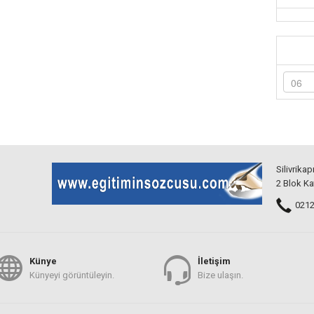
Silivrikap
2 Blok Ka
0212 
Künye
İletişim
Künyeyi görüntüleyin.
Bize ulaşın.