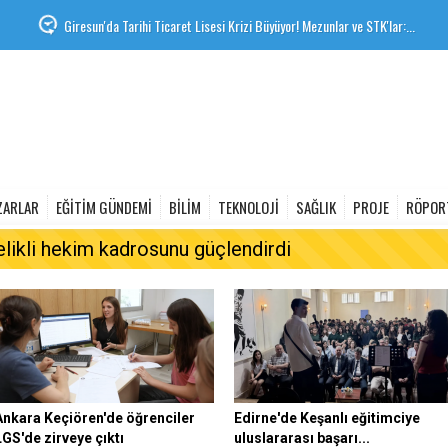
Giresun'da Tarihi Ticaret Lisesi Krizi Büyüyor! Mezunlar ve STK'lar:...
ZARLAR
EĞİTİM GÜNDEMİ
BİLİM
TEKNOLOJİ
SAĞLIK
PROJE
RÖPOR
elikli hekim kadrosunu güçlendirdi
Ankara Keçiören'de öğrenciler
Edirne'de Keşanlı eğitimciye
LGS'de zirveye çıktı
uluslararası başarı...