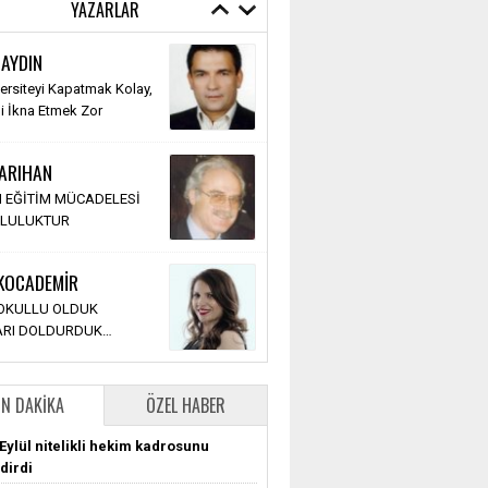
YAZARLAR
 GÖKER
 AYDIN
r Üzerine Tavsiyeler;
versiteyi Kapatmak Kolay,
 Aklım Olsaydı…
li İkna Etmek Zor
ka Olurdu.
SARIHAN
 Kumtepe
 EĞİTİM MÜCADELESİ
BAKANDAN BEKLENTİLER
LULUKTUR
 KOCADEMİR
Holt
 OKULLU OLDUK
 Hayata Dönmenin 7 Yolu
LARI DOLDURDUK…
N DAKIKA
ÖZEL HABER
Eylül nitelikli hekim kadrosunu
dirdi