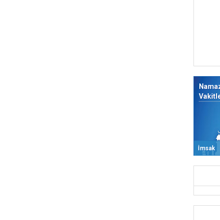
Nama
Vakitl
İmsak