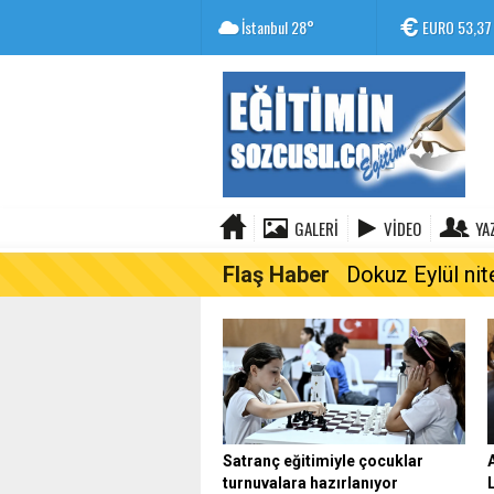
İstanbul
28°
EURO
53,37
GALERI
VIDEO
YA
Flaş Haber
Dokuz Eylül nit
Satranç eğitimiyle çocuklar
turnuvalara hazırlanıyor