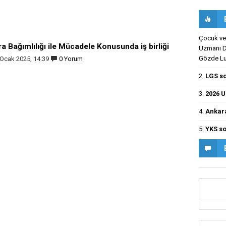
Çocuk ve 
ra Bağımlılığı ile Mücadele Konusunda iş birliği
Uzmanı Dr
Gözde Luş
 Ocak 2025, 14:39
0 Yorum
2.
LGS so
3.
2026 U
4.
Ankara
5.
YKS so