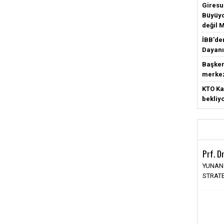
Giresun
Büyüyo
değil 
İBB'de
Dayanı
Başken
merke
KTO Ka
bekliy
Prf. D
YUNAN
STRATE