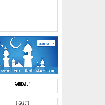
z
eri
Güneş
Öğle
İkindi
Akşam
Yatsı
KARIKATÜR
E-GAZETE