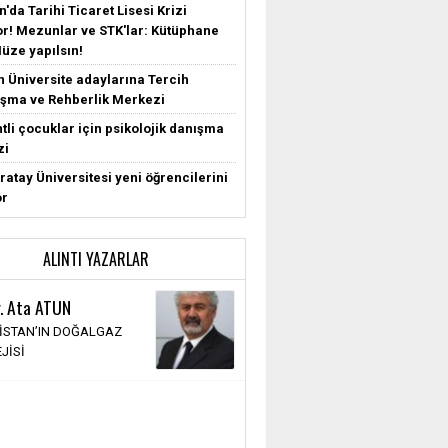
'da Tarihi Ticaret Lisesi Krizi
r! Mezunlar ve STK'lar: Kütüphane
Müze yapılsın!
n Üniversite adaylarına Tercih
şma ve Rehberlik Merkezi
tli çocuklar için psikolojik danışma
zi
ratay Üniversitesi yeni öğrencilerini
or
ALINTI YAZARLAR
r. Ata ATUN
İSTAN’IN DOĞALGAZ
JİSİ