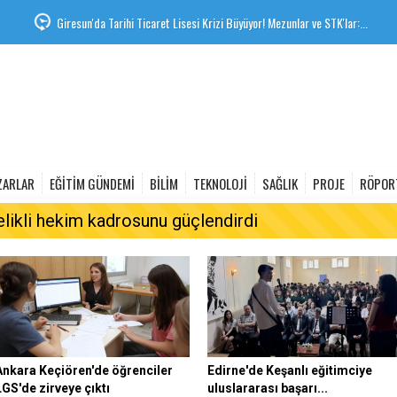
Giresun'da Tarihi Ticaret Lisesi Krizi Büyüyor! Mezunlar ve STK'lar:...
ZARLAR
EĞİTİM GÜNDEMİ
BİLİM
TEKNOLOJİ
SAĞLIK
PROJE
RÖPOR
elikli hekim kadrosunu güçlendirdi
Ankara Keçiören'de öğrenciler
Edirne'de Keşanlı eğitimciye
LGS'de zirveye çıktı
uluslararası başarı...