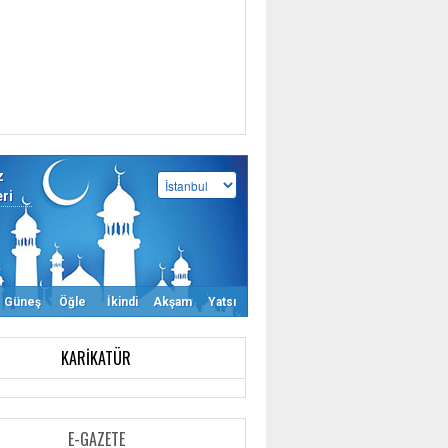
z
eri
Güneş
Öğle
İkindi
Akşam
Yatsı
KARIKATÜR
E-GAZETE