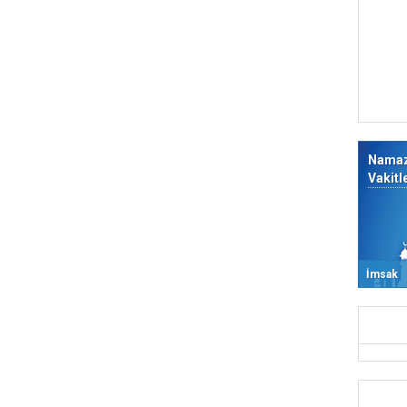
Nama
Vakitl
İmsak