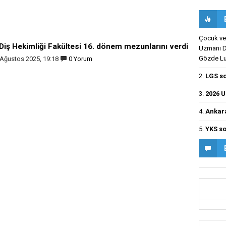
Çocuk ve 
Diş Hekimliği Fakültesi 16. dönem mezunlarını verdi
Uzmanı Dr
Gözde Luş
 Ağustos 2025, 19:18
0 Yorum
2.
LGS so
3.
2026 U
4.
Ankara
5.
YKS so