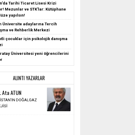
'da Tarihi Ticaret Lisesi Krizi
r! Mezunlar ve STK'lar: Kütüphane
Müze yapılsın!
n Üniversite adaylarına Tercih
şma ve Rehberlik Merkezi
tli çocuklar için psikolojik danışma
zi
ratay Üniversitesi yeni öğrencilerini
or
ALINTI YAZARLAR
r. Ata ATUN
İSTAN’IN DOĞALGAZ
JİSİ