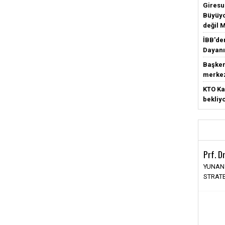
Giresun
Büyüyo
değil 
İBB'de
Dayanı
Başken
merke
KTO Ka
bekliy
Prf. D
YUNAN
STRATE