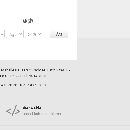
ARŞIV
Ara
ı Mahallesi Hisaraltı Caddesi Fatih Sitesi B-
t:8 Daire: 22 Fatih/İSTANBUL
479 28 28 - 0 212 497 19 19
Sitene Ekle
Güncel haberleri ekleyin.