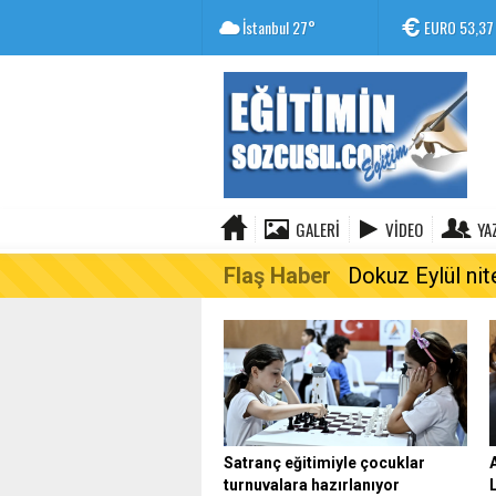
İstanbul
27°
EURO
53,37
GALERI
VIDEO
YA
Flaş Haber
Dokuz Eylül nit
Satranç eğitimiyle çocuklar
turnuvalara hazırlanıyor