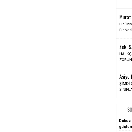
Gizem
Murat
İlişkile
Bir Üni
Şimdiki
Bir Nes
Bambaş
Zeki 
İlkay
HALKÇI
YENİ 
ZORUN
Asiye
Pınar 
ŞİMDİ
Sosyal
SINIF
SO
Dokuz 
güçlen