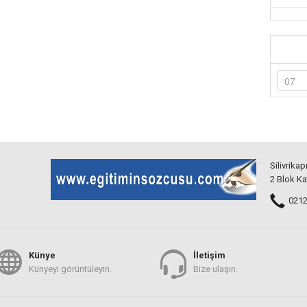
Silivrikap
2 Blok Ka
0212 
Künye
İletişim
Künyeyi görüntüleyin.
Bize ulaşın.