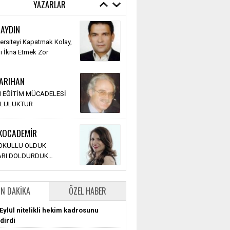
YAZARLAR
 GÖKER
 AYDIN
r Üzerine Tavsiyeler;
versiteyi Kapatmak Kolay,
 Aklım Olsaydı…
li İkna Etmek Zor
ka Olurdu.
SARIHAN
 Kumtepe
 EĞİTİM MÜCADELESİ
BAKANDAN BEKLENTİLER
LULUKTUR
 KOCADEMİR
Holt
 OKULLU OLDUK
 Hayata Dönmenin 7 Yolu
LARI DOLDURDUK…
N DAKIKA
ÖZEL HABER
Eylül nitelikli hekim kadrosunu
dirdi