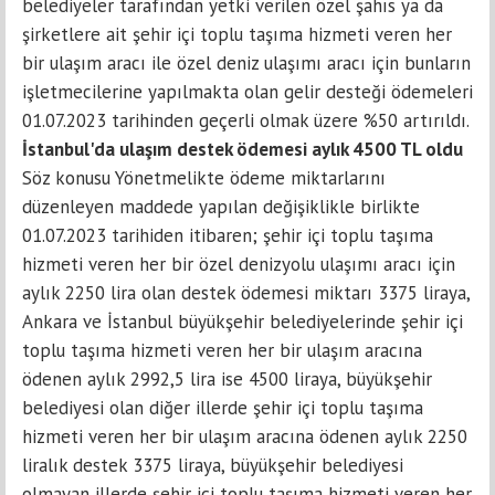
belediyeler tarafından yetki verilen özel şahıs ya da
şirketlere ait şehir içi toplu taşıma hizmeti veren her
bir ulaşım aracı ile özel deniz ulaşımı aracı için bunların
işletmecilerine yapılmakta olan gelir desteği ödemeleri
01.07.2023 tarihinden geçerli olmak üzere %50 artırıldı.
İstanbul'da ulaşım destek ödemesi aylık 4500 TL oldu
Söz konusu Yönetmelikte ödeme miktarlarını
düzenleyen maddede yapılan değişiklikle birlikte
01.07.2023 tarihiden itibaren; şehir içi toplu taşıma
hizmeti veren her bir özel denizyolu ulaşımı aracı için
aylık 2250 lira olan destek ödemesi miktarı 3375 liraya,
Ankara ve İstanbul büyükşehir belediyelerinde şehir içi
toplu taşıma hizmeti veren her bir ulaşım aracına
ödenen aylık 2992,5 lira ise 4500 liraya, büyükşehir
belediyesi olan diğer illerde şehir içi toplu taşıma
hizmeti veren her bir ulaşım aracına ödenen aylık 2250
liralık destek 3375 liraya, büyükşehir belediyesi
olmayan illerde şehir içi toplu taşıma hizmeti veren her