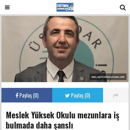
Paylaş (
0
)
Paylaş (
0
)
Meslek Yüksek Okulu mezunlara iş
bulmada daha şanslı