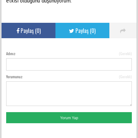
etkisi olduğunu düşünüyorum.”
Paylaş (
0
)
Paylaş (
0
)
Adınız:
(Gerekli)
YORUM GÖNDER
Yorumunuz:
(Gerekli)