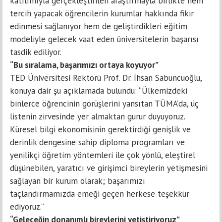
katılımıyla gerçekleştirilen araştırmayla birlikte hem
tercih yapacak öğrencilerin kurumlar hakkında fikir
edinmesi sağlanıyor hem de geliştirdikleri e
ğitim
modeliyle gelecek vaat eden üniversitelerin başarısı
tasdik ediliyor.
“Bu sıralama, başarımızı ortaya koyuyor”
TED Üniversitesi Rektörü Prof. Dr. İhsan Sabuncuoğlu,
konuya dair şu açıklamada bulundu: “Ülkemizdeki
binlerce öğrencinin görüşlerini yansıtan TÜMA’da, üç
listenin zirvesinde yer almaktan gurur duyuyoruz.
Küresel bilgi ekonomisinin gerektirdiği genişlik ve
derinlik dengesine sahip diploma programları ve
yenilikçi öğretim yöntemleri ile çok yönlü, eleştirel
düşünebilen, yaratıcı ve girişimci bireylerin yetişmesini
sağlayan bir kurum olarak; başarımızı
taçlandırmamızda emeği geçen herkese teşekkür
ediyoruz.”
“Geleceğin donanımlı bireylerini yetiştiriyoruz”