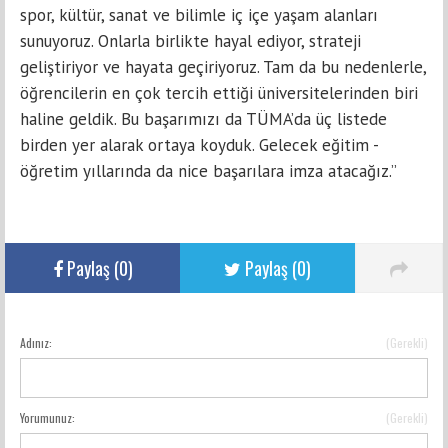
spor, kültür, sanat ve bilimle iç içe yaşam alanları
sunuyoruz. Onlarla birlikte hayal ediyor, strateji
geliştiriyor ve hayata geçiriyoruz. Tam da bu nedenlerle,
öğrencilerin en çok tercih ettiği üniversitelerinden biri
haline geldik. Bu başarımızı da TÜMA’da üç listede
birden yer alarak ortaya koyduk. Gelecek
eğitim
-
öğretim yıllarında da nice başarılara imza atacağız.”
Paylaş (
0
)
Paylaş (
0
)
Adınız:
(Gerekli)
YORUM GÖNDER
Yorumunuz:
(Gerekli)