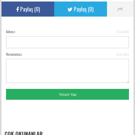
Paylaş (
0
)
Paylaş (
0
)
Adınız:
(Gerekli)
YORUM GÖNDER
Yorumunuz:
(Gerekli)
FACEBOOK YORUMLARI
ÇOK OKUNANLAR