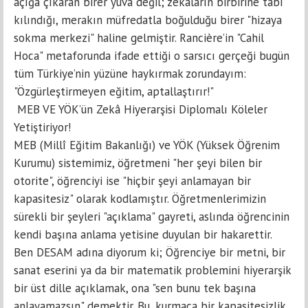
açığa çıkaran birer yuva değil; zekâların birbirine tabi
kılındığı, merakın müfredatla boğulduğu birer "hizaya
sokma merkezi" haline gelmiştir. Rancière’in "Cahil
Hoca" metaforunda ifade ettiği o sarsıcı gerçeği bugün
tüm Türkiye’nin yüzüne haykırmak zorundayım:
"Özgürleştirmeyen eğitim, aptallaştırır!"
MEB VE YÖK’ün Zekâ Hiyerarşisi Diplomalı Köleler
Yetiştiriyor!
MEB (Millî Eğitim Bakanlığı) ve YÖK (Yüksek Öğrenim
Kurumu) sistemimiz, öğretmeni "her şeyi bilen bir
otorite", öğrenciyi ise "hiçbir şeyi anlamayan bir
kapasitesiz" olarak kodlamıştır. Öğretmenlerimizin
sürekli bir şeyleri "açıklama" gayreti, aslında öğrencinin
kendi başına anlama yetisine duyulan bir hakarettir.
Ben DESAM adına diyorum ki; Öğrenciye bir metni, bir
sanat eserini ya da bir matematik problemini hiyerarşik
bir üst dille açıklamak, ona "sen bunu tek başına
anlayamazsın" demektir. Bu, kurmaca bir kapasitesizlik