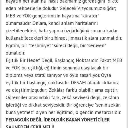
hayatın her alanına "nasıl bakmamız gerektiğini" dikte
eden rehberlerle doludur. Gelecek Vizyonumuz sığdır;
MEB ve YÖK gençlerimizin hayatına "küratör"
olmamalıdır. Onlara, kendi anlam haritalarını
çizebilecekleri, hata yapma özgürlüğünü sonuna kadar
kullanabilecekleri bir zihinsel jimnastik alanı sunmalıdır.
Eğitim, bir "teslimiyet" süreci değil, bir "serüven"
olmalıdır.
Eşitlik Bir Hedef Değil, Başlangıç Noktasıdır. Fakat MEB
ve YÖK bu eşitliği, eğitimin sonunda ulaşılacak bir
diploma veya statü sanıyor ve öyle tasarlıyor. Oysa
eşitlik bir başlangıç noktasıdır. DESAM olarak iddiamız
ve eleştirimiz şudur; Zekâlar farklı olabilir ama eşittir.
Öğrenciler arasındaki fark, zekâ seviyesi değil, zekânın
işlerliği ve dikkat seviyesidir. Bir öğrenciye "senin zekân
buna yetmez" diyen her eğitimci, o gencin mezarcısıdır.
PEDAGOJİK DEĞİL İDEOLOJİK BAKAN YÖNETİCİLER
SAHNEDEN ÇEKİLMELİ!