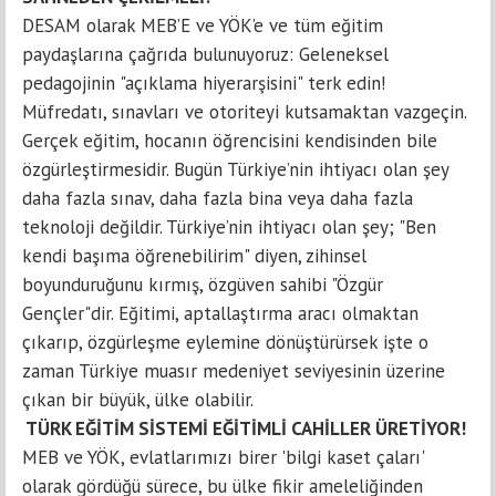
DESAM olarak MEB’E ve YÖK’e ve tüm eğitim
paydaşlarına çağrıda bulunuyoruz: Geleneksel
pedagojinin "açıklama hiyerarşisini" terk edin!
Müfredatı, sınavları ve otoriteyi kutsamaktan vazgeçin.
Gerçek eğitim, hocanın öğrencisini kendisinden bile
özgürleştirmesidir. Bugün Türkiye’nin ihtiyacı olan şey
daha fazla sınav, daha fazla bina veya daha fazla
teknoloji değildir. Türkiye’nin ihtiyacı olan şey; "Ben
kendi başıma öğrenebilirim" diyen, zihinsel
boyunduruğunu kırmış, özgüven sahibi "Özgür
Gençler"dir. Eğitimi, aptallaştırma aracı olmaktan
çıkarıp, özgürleşme eylemine dönüştürürsek işte o
zaman Türkiye muasır medeniyet seviyesinin üzerine
çıkan bir büyük, ülke olabilir.
TÜRK EĞİTİM SİSTEMİ EĞİTİMLİ CAHİLLER ÜRETİYOR!
MEB ve YÖK, evlatlarımızı birer 'bilgi kaset çaları'
olarak gördüğü sürece, bu ülke fikir ameleliğinden